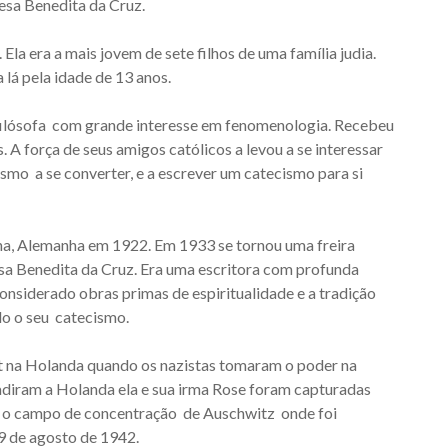
sa Benedita da Cruz.
la era a mais jovem de sete filhos de uma família judia.
a lá pela idade de 13 anos.
 filósofa com grande interesse em fenomenologia. Recebeu
 A força de seus amigos católicos a levou a se interessar
ismo a se converter, e a escrever um catecismo para si
ha, Alemanha em 1922. Em 1933 se tornou uma freira
sa Benedita da Cruz. Era uma escritora com profunda
considerado obras primas de espiritualidade e a tradição
do o seu catecismo.
t na Holanda quando os nazistas tomaram o poder na
diram a Holanda ela e sua irma Rose foram capturadas
ra o campo de concentração de Auschwitz onde foi
9 de agosto de 1942.