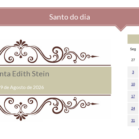
Santo do dia
Seg
27
nta Edith Stein
3
10
9 de Agosto de 2026
17
24
31