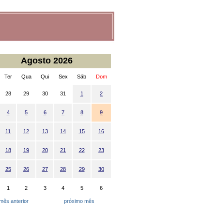
Agosto 2026
Ter
Qua
Qui
Sex
Sáb
Dom
28
29
30
31
1
2
4
5
6
7
8
9
11
12
13
14
15
16
18
19
20
21
22
23
25
26
27
28
29
30
1
2
3
4
5
6
mês anterior
próximo mês