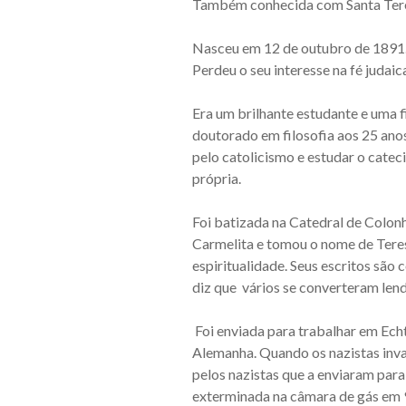
Também conhecida com Santa Tere
Nasceu em 12 de outubro de 1891. E
Perdeu o seu interesse na fé judaic
Era um brilhante estudante e uma
doutorado em filosofia aos 25 anos.
pelo catolicismo e estudar o catec
própria.
Foi batizada na Catedral de Colon
Carmelita e tomou o nome de Tere
espiritualidade. Seus escritos são 
diz que vários se converteram len
Foi enviada para trabalhar em Ech
Alemanha. Quando os nazistas inva
pelos nazistas que a enviaram pa
exterminada na câmara de gás em 