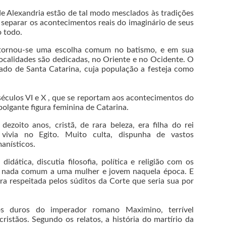
 de Alexandria estão de tal modo mesclados às tradições
cil separar os acontecimentos reais do imaginário de seus
 todo.
tornou-se uma escolha comum no batismo, e em sua
 localidades são dedicadas, no Oriente e no Ocidente. O
do de Santa Catarina, cuja população a festeja como
 séculos VI e X , que se reportam aos acontecimentos do
olgante figura feminina de Catarina.
oito anos, cristã, de rara beleza, era filha do rei
 vivia no Egito. Muito culta, dispunha de vastos
anísticos.
dática, discutia filosofia, política e religião com os
a nada comum a uma mulher e jovem naquela época. E
era respeitada pelos súditos da Corte que seria sua por
s duros do imperador romano Maximino, terrível
ristãos. Segundo os relatos, a história do martírio da