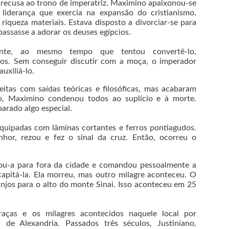
ua recusa ao trono de imperatriz. Maximino apaixonou-se
a liderança que exercia na expansão do cristianismo.
riqueza materiais. Estava disposto a divorciar-se para
passasse a adorar os deuses egípcios.
mente, ao mesmo tempo que tentou convertê-lo,
ãos. Sem conseguir discutir com a moça, o imperador
uxiliá-lo.
itas com saídas teóricas e filosóficas, mas acabaram
do, Maximino condenou todos ao suplício e à morte.
arado algo especial.
uipadas com lâminas cortantes e ferros pontiagudos.
hor, rezou e fez o sinal da cruz. Então, ocorreu o
.
vou-a para fora da cidade e comandou pessoalmente a
apitá-la. Ela morreu, mas outro milagre aconteceu. O
anjos para o alto do monte Sinai. Isso aconteceu em 25
aças e os milagres acontecidos naquele local por
 de Alexandria. Passados três séculos, Justiniano,