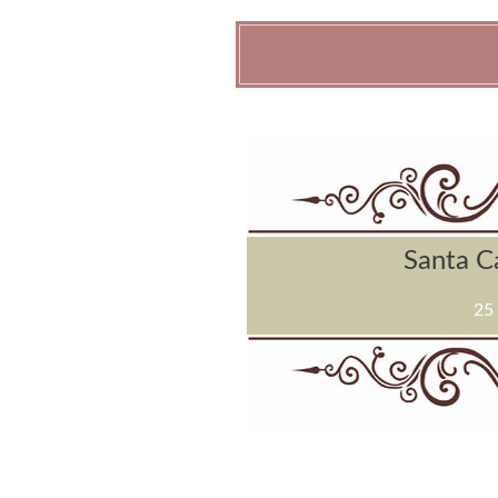
Santa C
25