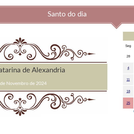
Santo do dia
Seg
28
4
atarina de Alexandria
11
 de Novembro de 2024
18
25