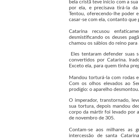
bela cristã teve início com a s
por ela, e precisava tirá-la d
Tentou, oferecendo-lhe poder e 
casar-se com ela, contanto que 
Catarina recusou enfatica
desmistificando os deuses pag
chamou os sábios do reino para a
Eles tentaram defender suas se
convertidos por Catarina. Ira
Exceto ela, para quem tinha prep
Mandou torturá-la com rodas eq
Com os olhos elevados ao Sen
prodígio: o aparelho desmontou
O imperador, transtornado, le
sua tortura, depois mandou dec
corpo da mártir foi levado por 
de novembro de 305.
Contam-se aos milhares as gr
intercessão de santa Catarina