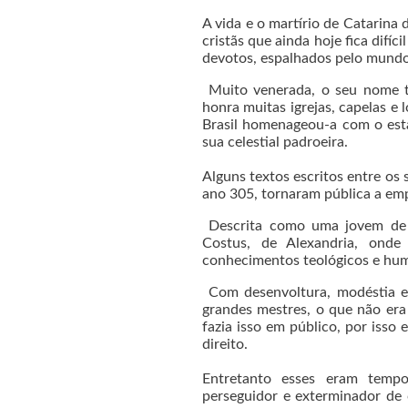
A vida e o martírio de Catarina
cristãs que ainda hoje fica difí
devotos, espalhados pelo mundo
Muito venerada, o seu nome 
honra muitas igrejas, capelas e
Brasil homenageou-a com o esta
sua celestial padroeira.
Alguns textos escritos entre os
ano 305, tornaram pública a emp
Descrita como uma jovem de dez
Costus, de Alexandria, onde
conhecimentos teológicos e hum
Com desenvoltura, modéstia e di
grandes mestres, o que não er
fazia isso em público, por isso 
direito.
Entretanto esses eram tempo
perseguidor e exterminador de c